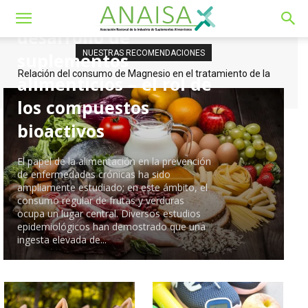
De la alimentación al
desarrollo de
NUESTRAS RECOMENDACIONES
suplementos
Relación del consumo de Magnesio en el tratamiento de la
Descubriendo los Antioxidantes del Cucumis melo
alimenticios – el rol de
diabetes mellitus tipo 2.
los compuestos
bioactivos
El papel de la alimentación en la prevención
de enfermedades crónicas ha sido
ampliamente estudiado; en este ámbito, el
consumo regular de frutas y verduras
ocupa un lugar central. Diversos estudios
epidemiológicos han demostrado que una
ingesta elevada de...