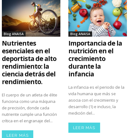
Blog ANAISA
Blog ANAISA
Nutrientes
Importancia de la
esenciales en el
nutrición en el
deportista de alto
crecimiento
rendimiento: la
durante la
ciencia detrás del
infancia
rendimiento.
La infancia es el periodo de la
vida humana que más se
El cuerpo de un atleta de élite
asocia con el crecimiento y
funciona como una máquina
desarrollo (1) e incluso, la
de precisión, donde cada
medición del...
nutriente cumple una función
crítica en el engranaje del...
LEER MÁS
LEER MÁS