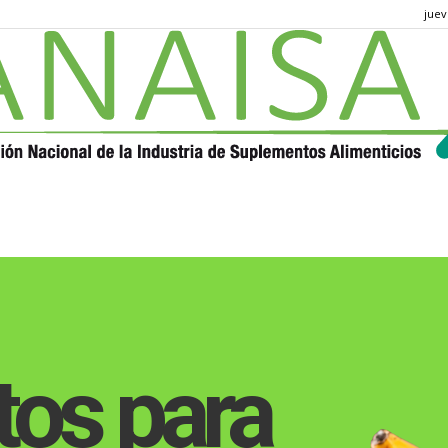
juev
ANAISA
os para