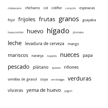
chícharos
col
coliflor
espinacas
chabacano
corazón
granos
frutas
frijoles
frijol
guayaba
hígado
huevo
huauzontles
jitomate
leche
levadura de cerveza
mango
nueces
mariscos
papa
naranja
nopales
pescado
plátano
riñones
quesos
verduras
semillas de girasol
soya
verdolagas
yema de huevo
vísceras
yogurt