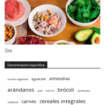
Zinc
Denominación específica
almendras
aguacate
aceites vegetales
arándanos
brócoli
aves
berros
cacahuate
cereales integrales
carnes
calabaza