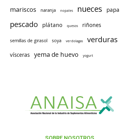
nueces
mariscos
papa
naranja
nopales
pescado
plátano
riñones
quesos
verduras
semillas de girasol
soya
verdolagas
yema de huevo
vísceras
yogurt
SOBRE NOSOTROS