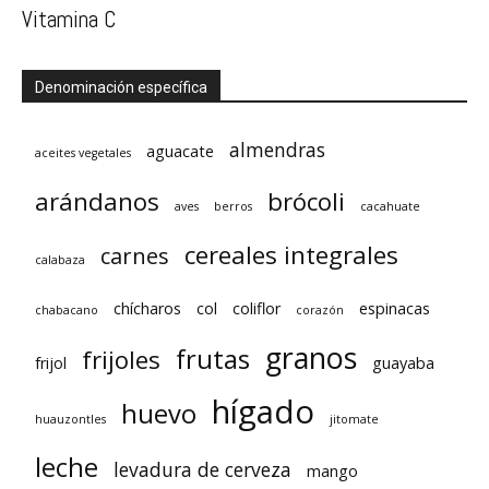
Vitamina C
Denominación específica
almendras
aguacate
aceites vegetales
arándanos
brócoli
aves
berros
cacahuate
cereales integrales
carnes
calabaza
chícharos
col
coliflor
espinacas
chabacano
corazón
granos
frutas
frijoles
frijol
guayaba
hígado
huevo
huauzontles
jitomate
leche
levadura de cerveza
mango