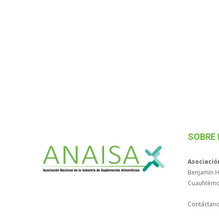
SOBRE
Asociació
Benjamín Hi
Cuauhtémo
Contáctan