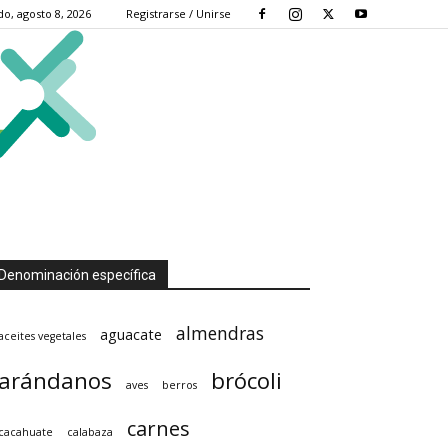
o, agosto 8, 2026
Registrarse / Unirse
Denominación específica
almendras
aguacate
aceites vegetales
arándanos
brócoli
aves
berros
carnes
cacahuate
calabaza