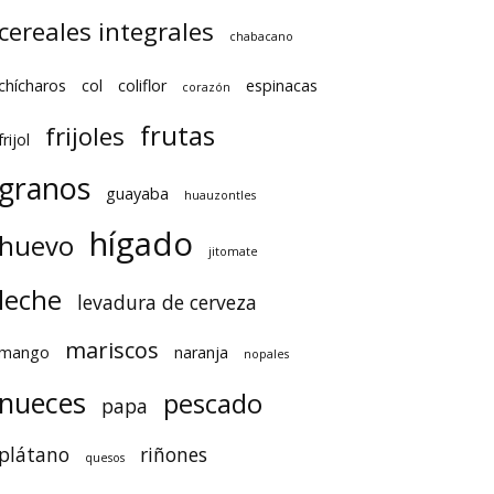
cereales integrales
chabacano
chícharos
col
coliflor
espinacas
corazón
frutas
frijoles
frijol
granos
guayaba
huauzontles
hígado
huevo
jitomate
leche
levadura de cerveza
mariscos
mango
naranja
nopales
nueces
pescado
papa
plátano
riñones
quesos