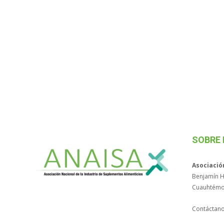
SOBRE
Asociació
Benjamín Hi
Cuauhtémo
Contáctan