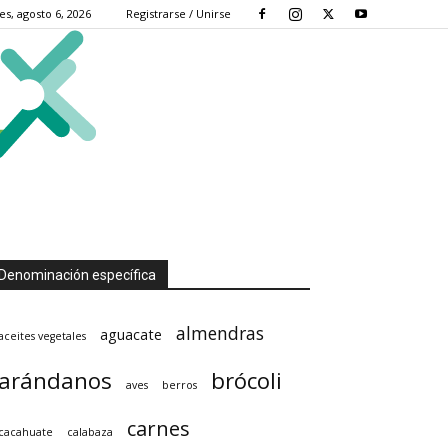
es, agosto 6, 2026
Registrarse / Unirse
Denominación específica
almendras
aguacate
aceites vegetales
arándanos
brócoli
aves
berros
carnes
cacahuate
calabaza