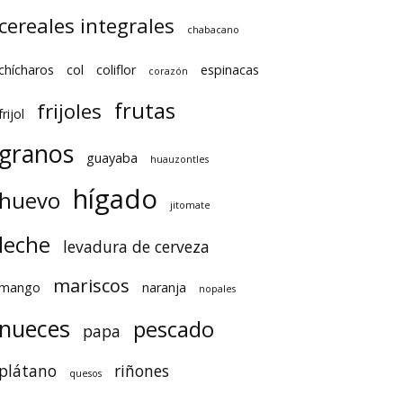
cereales integrales
chabacano
chícharos
col
coliflor
espinacas
corazón
frutas
frijoles
frijol
granos
guayaba
huauzontles
hígado
huevo
jitomate
leche
levadura de cerveza
mariscos
mango
naranja
nopales
nueces
pescado
papa
plátano
riñones
quesos