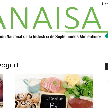
juev
ANAISA
yogurt