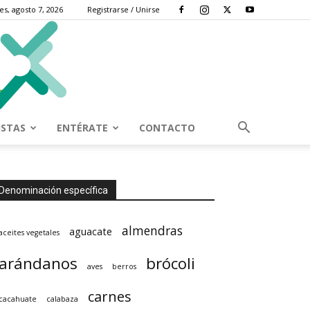
es, agosto 7, 2026
Registrarse / Unirse
ISTAS
ENTÉRATE
CONTACTO
Denominación específica
almendras
aguacate
aceites vegetales
arándanos
brócoli
aves
berros
carnes
cacahuate
calabaza