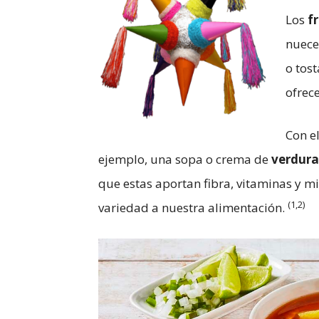
Los
f
nuece
o tos
ofrece
Con el
ejemplo, una sopa o crema de
verdura
que estas aportan fibra, vitaminas y m
(1,2)
variedad a nuestra alimentación.