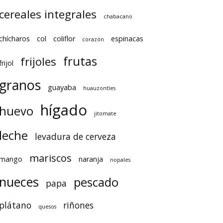
cereales integrales
chabacano
chícharos
col
coliflor
espinacas
corazón
frutas
frijoles
frijol
granos
guayaba
huauzontles
hígado
huevo
jitomate
leche
levadura de cerveza
mariscos
mango
naranja
nopales
nueces
pescado
papa
plátano
riñones
quesos