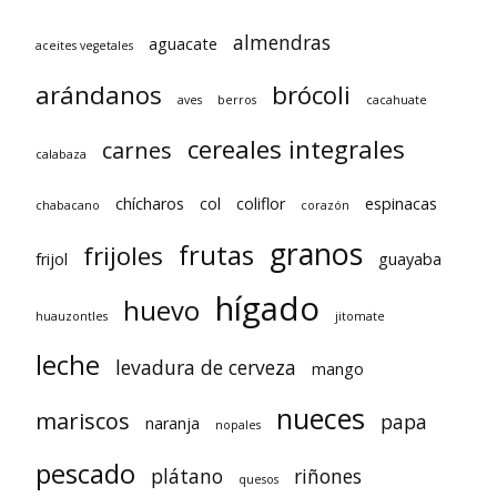
almendras
aguacate
aceites vegetales
arándanos
brócoli
aves
berros
cacahuate
cereales integrales
carnes
calabaza
chícharos
col
coliflor
espinacas
chabacano
corazón
granos
frutas
frijoles
frijol
guayaba
hígado
huevo
huauzontles
jitomate
leche
levadura de cerveza
mango
nueces
mariscos
papa
naranja
nopales
pescado
plátano
riñones
quesos