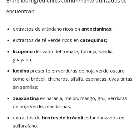
Entre los ingredientes comúnmente utilizados se
encuentran:
extractos de arándano ricos en
antocianinas;
extractos de té verde ricos en
catequinas;
licopeno
derivado del tomate, toronja, sandía,
guayaba;
luteína
presente en verduras de hoja verde oscuro
como el brócoli, chicharos, alfalfa, espinacas, uvas tintas
sin semillas;
zeaxantina
en naranja, melón, mango, goji, verduras
de hoja verde, mandarinas;
extractos de
brotes de brócoli
estandarizados en
sulforafano.