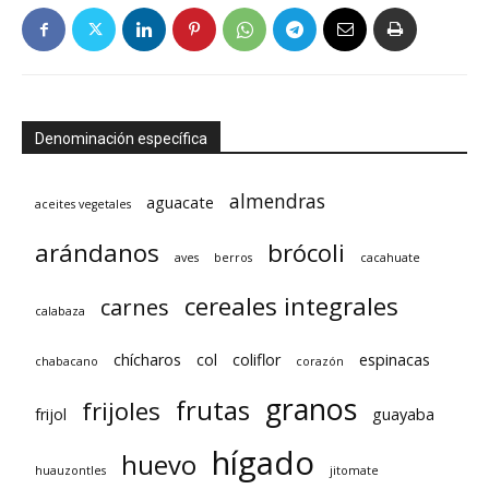
Denominación específica
almendras
aguacate
aceites vegetales
arándanos
brócoli
aves
berros
cacahuate
cereales integrales
carnes
calabaza
chícharos
col
coliflor
espinacas
chabacano
corazón
granos
frutas
frijoles
frijol
guayaba
hígado
huevo
huauzontles
jitomate