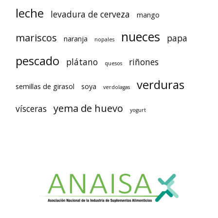
leche
levadura de cerveza
mango
nueces
mariscos
papa
naranja
nopales
pescado
plátano
riñones
quesos
verduras
semillas de girasol
soya
verdolagas
yema de huevo
vísceras
yogurt