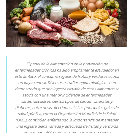
El papel de la alimentación en la prevención de
enfermedades crónicas ha sido ampliamente estudiado; en
este ámbito, el consumo regular de frutas y verduras ocupa
un lugar central. Diversos estudios epidemiológicos han
demostrado que una ingesta elevada de estos alimentos se
asocia con una menor incidencia de enfermedades
cardiovasculares, ciertos tipos de cáncer, cataratas y
(1)
diabetes, entre otras afecciones.
Las principales guías de
salud pública, como la Organización Mundial de la Salud
(OMS), continúan enfatizando la importancia de mantener
una ingesta diaria variada y adecuada de frutas y verduras
de al menos 400 gramos como parte de una dieta