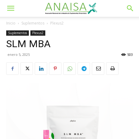
Inicio
Suplementos
Plexus2
Suplementos
Plexus2
SLM MBA
enero 5, 2025
503