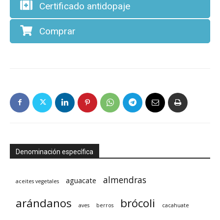
Certificado antidopaje
Comprar
Denominación específica
almendras
aguacate
aceites vegetales
arándanos
brócoli
aves
berros
cacahuate