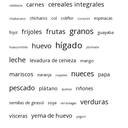
cereales integrales
carnes
calabaza
chícharos
col
coliflor
espinacas
chabacano
corazón
granos
frutas
frijoles
frijol
guayaba
hígado
huevo
huauzontles
jitomate
leche
levadura de cerveza
mango
nueces
mariscos
papa
naranja
nopales
pescado
plátano
riñones
quesos
verduras
semillas de girasol
soya
verdolagas
yema de huevo
vísceras
yogurt