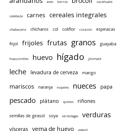
arándanos
brócoli
aves
berros
cacahuate
cereales integrales
carnes
calabaza
chícharos
col
coliflor
espinacas
chabacano
corazón
granos
frutas
frijoles
frijol
guayaba
hígado
huevo
huauzontles
jitomate
leche
levadura de cerveza
mango
nueces
mariscos
papa
naranja
nopales
pescado
plátano
riñones
quesos
verduras
semillas de girasol
soya
verdolagas
yema de huevo
vísceras
yogurt