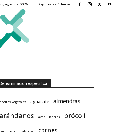
o, agosto 9, 2026
Registrarse / Unirse
Denominación específica
almendras
aguacate
aceites vegetales
arándanos
brócoli
aves
berros
carnes
cacahuate
calabaza