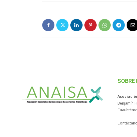
SOBRE
Asociació
Benjamín Hi
Cuauhtémo
Contáctan