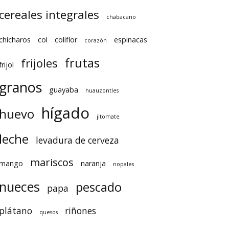
cereales integrales
chabacano
chícharos
col
coliflor
espinacas
corazón
frutas
frijoles
frijol
granos
guayaba
huauzontles
hígado
huevo
jitomate
leche
levadura de cerveza
mariscos
mango
naranja
nopales
nueces
pescado
papa
plátano
riñones
quesos