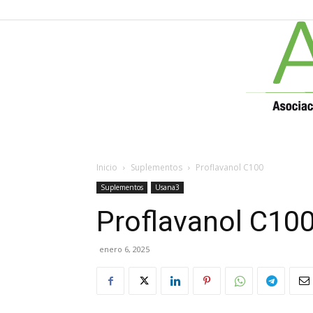
Inicio
Suplementos
Proflavanol C100
Suplementos
Usana3
Proflavanol C10
enero 6, 2025