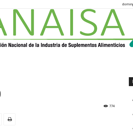
doming
ANAISA
0
774