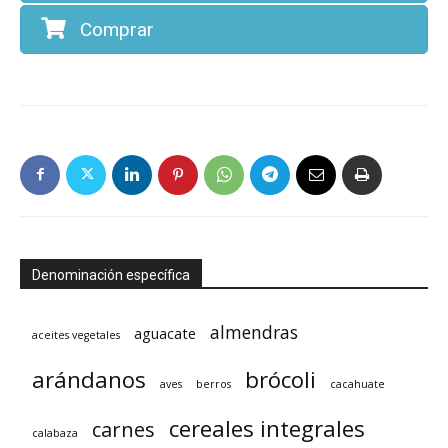
Comprar
Denominación específica
almendras
aguacate
aceites vegetales
arándanos
brócoli
aves
berros
cacahuate
cereales integrales
carnes
calabaza