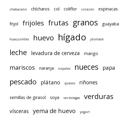
chícharos
col
coliflor
espinacas
chabacano
corazón
granos
frutas
frijoles
frijol
guayaba
hígado
huevo
huauzontles
jitomate
leche
levadura de cerveza
mango
nueces
mariscos
papa
naranja
nopales
pescado
plátano
riñones
quesos
verduras
semillas de girasol
soya
verdolagas
yema de huevo
vísceras
yogurt