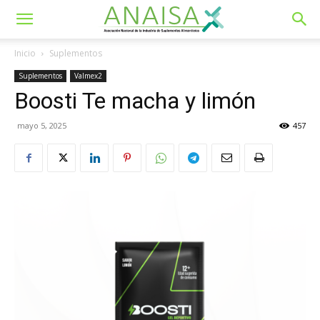
Inicio
Suplementos
Suplementos
Valmex2
Boosti Te macha y limón
mayo 5, 2025
457